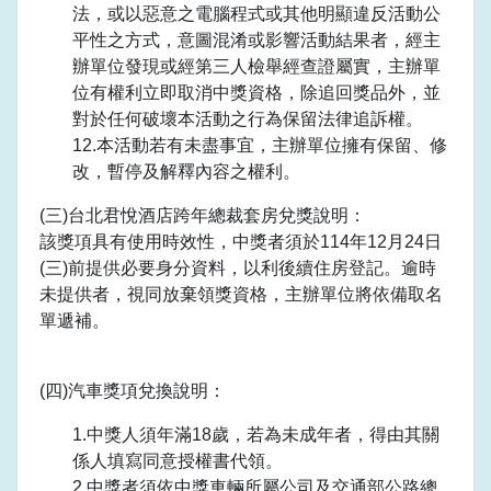
法，或以惡意之電腦程式或其他明顯違反活動公
平性之方式，意圖混淆或影響活動結果者，經主
辦單位發現或經第三人檢舉經查證屬實，主辦單
位有權利立即取消中獎資格，除追回獎品外，並
對於任何破壞本活動之行為保留法律追訴權。
12.本活動若有未盡事宜，主辦單位擁有保留、修
改，暫停及解釋內容之權利。
(三)台北君悅酒店跨年總裁套房兌獎說明：
該獎項具有使用時效性，中獎者須於114年12月24日
(三)前提供必要身分資料，以利後續住房登記。逾時
未提供者，視同放棄領獎資格，主辦單位將依備取名
單遞補。
(四)汽車獎項兌換說明：
1.中獎人須年滿18歲，若為未成年者，得由其關
係人填寫同意授權書代領。
2.中獎者須依中獎車輛所屬公司及交通部公路總