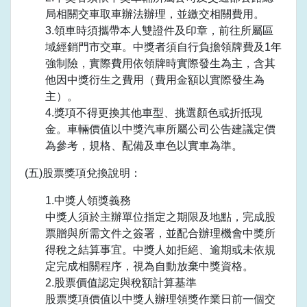
局相關交車取車辦法辦理，並繳交相關費用。
3.領車時須攜帶本人雙證件及印章，前往所屬區
域經銷門市交車。中獎者須自行負擔領牌費及1年
強制險，實際費用依領牌時實際發生為主，含其
他因中獎衍生之費用（費用金額以實際發生為
主）。
4.獎項不得更換其他車型、挑選顏色或折抵現
金。車輛價值以中獎汽車所屬公司公告建議定價
為參考，規格、配備及車色以實車為準。
(五)股票獎項兌換說明：
1.中獎人領獎義務
中獎人須於主辦單位指定之期限及地點，完成股
票贈與所需文件之簽署，並配合辦理機會中獎所
得稅之結算事宜。中獎人如拒絕、逾期或未依規
定完成相關程序，視為自動放棄中獎資格。
2.股票價值認定與稅額計算基準
股票獎項價值以中獎人辦理領獎作業日前一個交