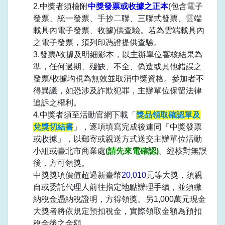
2.中獎者須檢附
中獎發票或收據之正本
(包含電子
發票、統一發票、手抄二聯、三聯式發票、雲端
載具內電子發票、收據)供查驗。若為雲端載具內
之電子發票，須列印憑證提供查驗。
3.發票/收據及明細影本，以主辦單位審核結果為
準，任何過期、殘缺、不全、偽造或其他錯誤之
發票/收據均視為無效並取消中獎資格。參加者不
得異議，如恐涉及詐欺犯罪，主辦單位保留法律
追訴之權利。
4.中獎者須至活動官網下載「
獎品領取確認單及
兌獎切結書
」，逐項填寫完成後連同「中獎發票
或收據」，以郵寄或親送方式送交主辦單位活動
小組或臺北市商業處
(請先來電確認)
。經核對無誤
後，方可領獎。
中獎獎項價值超過新臺幣
20,010
元等大獎，須親
自或委託代理人前往指定地點辦理手續，並須繳
納稅金憑納稅證明，方得領獎。另1,000萬元現金
大獎者將依規定預扣稅金，實際領取金額為預扣
稅金後之金額。