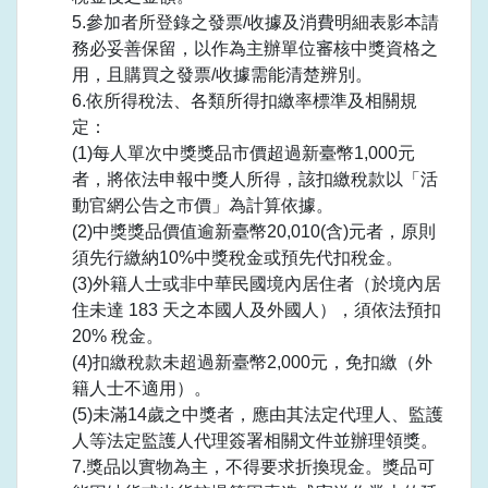
5.參加者所登錄之發票/收據及消費明細表影本請
務必妥善保留，以作為主辦單位審核中獎資格之
用，且購買之發票/收據需能清楚辨別。
6.依所得稅法、各類所得扣繳率標準及相關規
定：
(1)每人單次中獎獎品市價超過新臺幣1,000元
者，將依法申報中獎人所得，該扣繳稅款以「活
動官網公告之市價」為計算依據。
(2)中獎獎品價值逾新臺幣20,010(含)元者，原則
須先行繳納10%中獎稅金或預先代扣稅金。
(3)外籍人士或非中華民國境內居住者（於境內居
住未達 183 天之本國人及外國人），須依法預扣
20% 稅金。
(4)扣繳稅款未超過新臺幣2,000元，免扣繳（外
籍人士不適用）。
(5)未滿14歲之中獎者，應由其法定代理人、監護
人等法定監護人代理簽署相關文件並辦理領獎。
7.獎品以實物為主，不得要求折換現金。獎品可