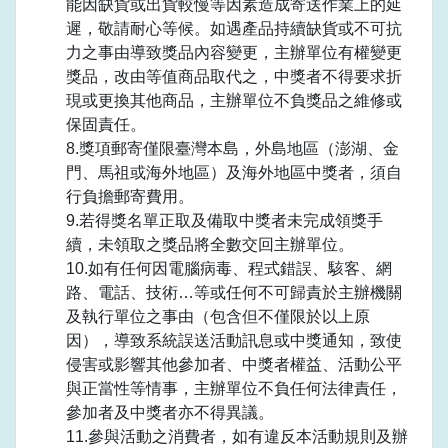
能因缺貨或出貨較慢等因素造成寄送作業上的延
遲，敬請耐心等候。如遇產品持續缺貨或不可抗
力之事由導致獎品內容變更，主辦單位有權變更
獎品，改由等值商品取代之，中獎者不得要求折
現或更換其他商品，主辦單位不負獎品之維修或
保固責任。
8.獎項郵寄僅限臺灣本島，外島地區（澎湖、金
門、馬祖或海外地區）及海外地區中獎者，須自
行負擔郵寄費用。
9.若得獎名單正取及備取中獎者未完成領獎手
續，未領取之獎品將全數交回主辦單位。
10.如有任何因電腦病毒、程式錯誤、駭客、網
路、電話、技術…等或任何不可歸責於主辦機關
及執行單位之事由（包含但不僅限於以上原
因），導致系統誤送活動訊息或中獎通知，致使
侵害或影響其他參加者、中獎者權益、活動公平
與正當性等情事，主辦單位不負任何法律責任，
參加者及中獎者亦不得異議。
11.參與活動之消費者，如有違反本活動規則及辦