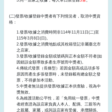
3.同一店家之收據，每人單日限登錄
3筆
。
(二)發票/收據登錄中獎者有下列情況者，取消中獎資
格：
1.發票/收據之消費時間非114年11月11日(二)至
115年3月8日(日)。
2.發票/收據之消費地點或其稅籍登記非屬臺北市
之店家。
3.發票/收據登錄金額或號碼與正本金額不符者(如
因錯誤金額導致多產生序號而中獎者)。
4.傳統式發票（長條型）若因金額高或品項多等
原因而產生多張發票時，未登錄載有總金額之發
票，不得參加本活動。
5.中獎者無法提供發票/收據正本供查驗，視為中
獎無效。
6.為維護活動公平性，若「免用統一發票」中獎
者經查證為該店家負責人本人、配偶、三親等內
之親屬、家屬，或與該店家有受僱、承攬關係、