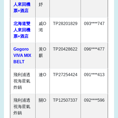
人來回機
妤
票+酒店
北海道雙
戚O
TP28201829
093****747
人來回機
澔
票+酒店
Gogoro
黃O
TP20428622
096****477
VIVA MIX
麒
BELT
飛利浦透
連O
TP27254424
091****413
視海星氣
炸鍋
飛利浦透
關O
TP12507337
092****596
視海星氣
炸鍋