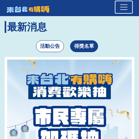
來台北有購嗨 消費歡樂抽
頁面頂端
跳到主要內容區塊
最新消息
活動公告
得獎名單