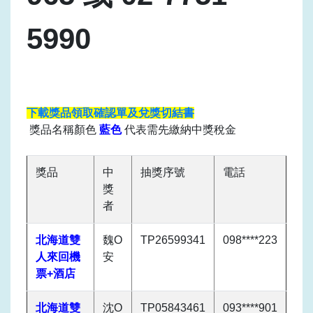
5990
下載獎品領取確認單及兌獎切結書
獎品名稱顏色
藍色
代表需先繳納
中獎稅金
獎品
中
抽獎序號
電話
獎
者
北海道雙
魏O
TP26599341
098****223
人來回機
安
票+酒店
北海道雙
沈O
TP05843461
093****901