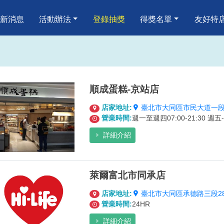
嗨 消費歡樂抽
新消息
活動辦法
登錄抽獎
得獎名單
友好特
順成蛋糕-京站店
店家地址:
臺北市大同區市民大道一段
營業時間:
週一至週四07:00-21:30 週五-六0
詳細介紹
萊爾富北市同承店
店家地址:
臺北市大同區承德路三段28
營業時間:
24HR
詳細介紹