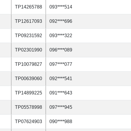
TP14265788
093****514
TP12617093
092****696
TP09231592
093****322
TP02301990
096****089
TP10079827
097****077
TP00639060
092****541
TP14899225
091****643
TP05578998
097****945
TP07624903
090****988