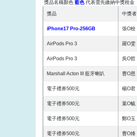
獎品名稱顏色
藍色
代表需先繳納
中獎稅金
獎品
中獎者
iPhone17 Pro-256GB
張O校
AirPods Pro 3
羅O雯
AirPods Pro 3
吳O哲
Marshall Acton III 藍牙喇叭
曹O恩
電子禮券500元
楊O君
電子禮券500元
葉O毓
電子禮券500元
鄭O玉
電子禮券500元
曹O烽