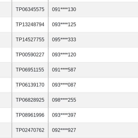
TP06345575
091****130
TP13248794
093****125
TP14527755
095****333
TP00590227
093****120
TP06951155
091****587
TP06139170
093****087
TP06828925
098****255
TP08961996
093****397
TP02470762
092****927