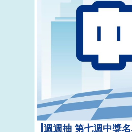
週週抽 第七週中獎名