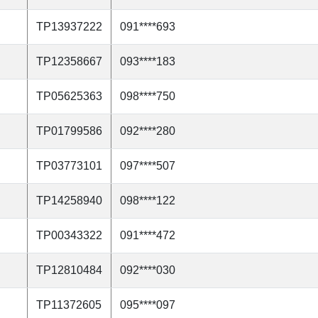
TP13937222
091****693
TP12358667
093****183
TP05625363
098****750
TP01799586
092****280
TP03773101
097****507
TP14258940
098****122
TP00343322
091****472
TP12810484
092****030
TP11372605
095****097