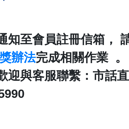
通知至會員註冊信箱， 
獎辦法
完成相關作業 。
迎與客服聯繫：市話直撥 0
5990