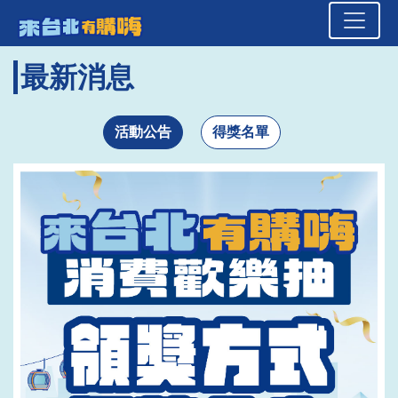
來台北有購嗨 消費歡樂抽
頁面頂端
跳到主要內容區塊
最新消息
活動公告
得獎名單