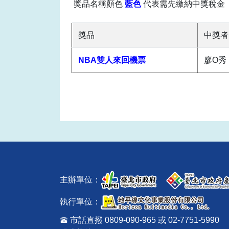
獎品名稱顏色
藍色
代表需先繳納
中獎稅金
獎品
中獎者
NBA雙人來回機票
廖O秀
主辦單位：
執行單位：
市話直撥 0809-090-965 或 02-7751-5990