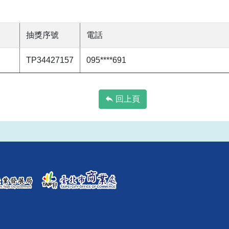
抽獎序號
電話
TP34427157
095****691
回上頁