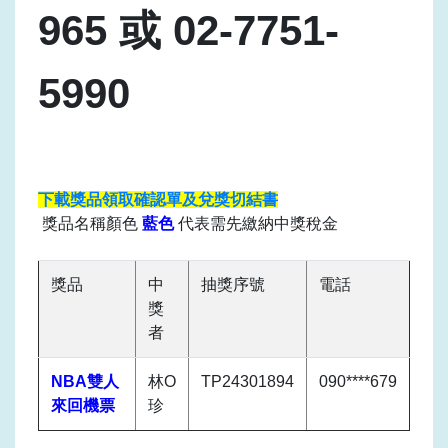
965 或 02-7751-
5990
下載獎品領取確認單及兌獎切結書
獎品名稱顏色
藍色
代表需先繳納
中獎稅金
獎品
中
抽獎序號
電話
獎
者
NBA雙人
林O
TP24301894
090****679
來回機票
珍