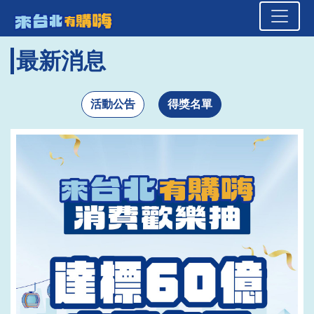
來台北有購嗨 消費歡樂抽
頁面頂端
跳到主要內容區塊
最新消息
活動公告
得獎名單