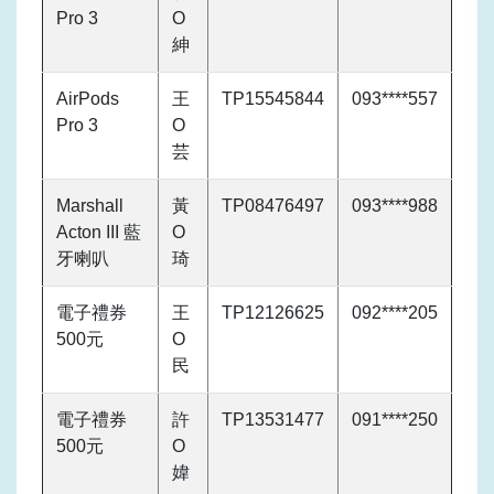
Pro 3
O
紳
AirPods
王
TP15545844
093****557
Pro 3
O
芸
Marshall
黃
TP08476497
093****988
Acton III 藍
O
牙喇叭
琦
電子禮券
王
TP12126625
092****205
500元
O
民
電子禮券
許
TP13531477
091****250
500元
O
媁