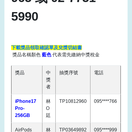
5990
下載獎品領取確認單及兌獎切結書
獎品名稱顏色
藍色
代表需先繳納
中獎稅金
獎品
中
抽獎序號
電話
獎
者
iPhone17
林
TP10812960
095****766
Pro-
O
256GB
廷
AirPods
林
TP03649892
095****999