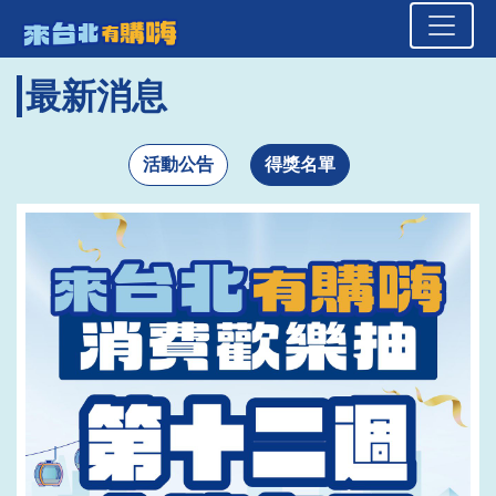
來台北有購嗨 消費歡樂抽
頁面頂端
跳到主要內容區塊
最新消息
活動公告
得獎名單