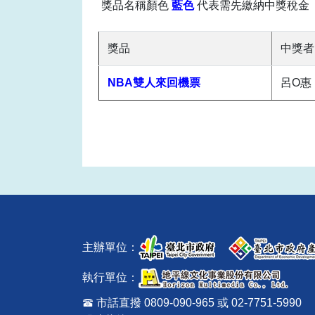
獎品名稱顏色
藍色
代表需先繳納
中獎稅金
獎品
中獎者
NBA雙人來回機票
呂O惠
主辦單位：
執行單位：
市話直撥 0809-090-965 或 02-7751-5990