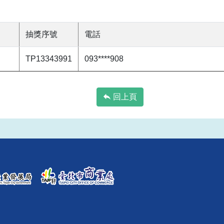
抽獎序號
電話
TP13343991
093****908
回上頁