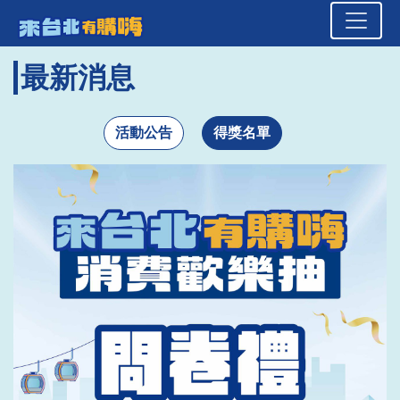
來台北有購嗨 消費歡樂抽
頁面頂端
跳到主要內容區塊
最新消息
活動公告
得獎名單