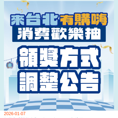
2026-01-07