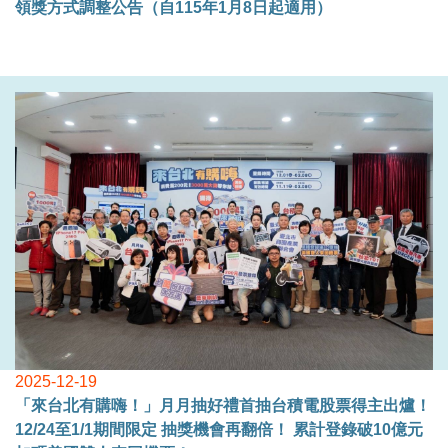
領獎方式調整公告（自115年1月8日起適用）
2025-12-19
「來台北有購嗨！」月月抽好禮首抽台積電股票得主出爐！
12/24至1/1期間限定 抽獎機會再翻倍！ 累計登錄破10億元