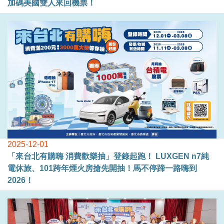
加碼美國雙人來回機票！
2025-12-01
「來台北有購嗨 消費歡樂抽」登錄起跑！ LUXGEN n7純
電休旅、101跨年煙火房搶先開抽！馬不停蹄一路嗨到
2026！