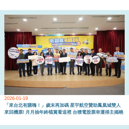
2026-01-19
「來台北有購嗨！」歲末再加碼 星宇航空贊助鳳凰城雙人
來回機票! 月月抽年終犒賞看這裡 台積電股票幸運得主揭曉